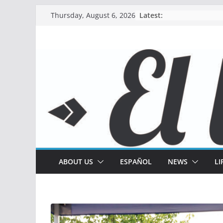
Skip
Latest:
Thursday, August 6, 2026
to
content
ABOUT US
ESPAÑOL
NEWS
LI