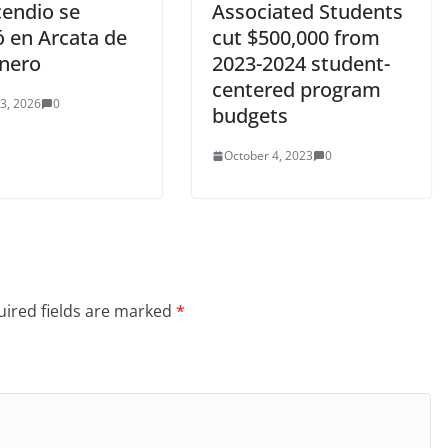
cendio se
Associated Students
ó en Arcata de
cut $500,000 from
enero
2023-2024 student-
centered program
 3, 2026
0
budgets
October 4, 2023
0
ired fields are marked
*