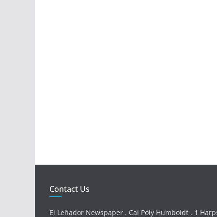
Contact Us
El Leñador Newspaper . Cal Poly Humboldt . 1 Harps