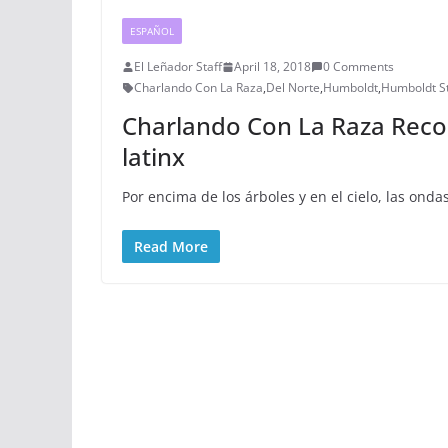
ESPAÑOL
El Leñador Staff
April 18, 2018
0 Comments
Charlando Con La Raza
,
Del Norte
,
Humboldt
,
Humboldt St
Charlando Con La Raza Reco
latinx
Por encima de los árboles y en el cielo, las ond
Read More