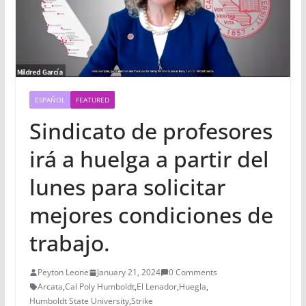
ESPAÑOL
FEATURED
Sindicato de profesores
irá a huelga a partir del
lunes para solicitar
mejores condiciones de
trabajo.
Peyton Leone
January 21, 2024
0 Comments
Arcata
,
Cal Poly Humboldt
,
El Lenador
,
Huegla
,
Humboldt State University
,
Strike