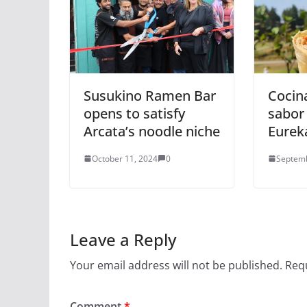
Susukino Ramen Bar
Cocin
opens to satisfy
sabor 
Arcata’s noodle niche
Eurek
October 11, 2024
0
Septemb
Leave a Reply
Your email address will not be published.
Requ
Comment
*