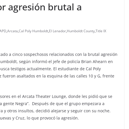
r agresión brutal a
APD
,
Arcata
,
Cal Poly Humboldt
,
El Lenador
,
Humboldt County
,
Title IX
icado a cinco sospechosos relacionados con la brutal agresión
Humboldt, según informó el jefe de policía Brian Ahearn en
busca testigos actualmente. El estudiante de Cal Poly
ueron asaltados en la esquina de las calles 10 y G, frente
sores en el Arcata Theater Lounge, donde les pidió que se
cia gente Negra”. Después de que el grupo empezara a
 y otros insultos, decidió alejarse y seguir con su noche.
evas y Cruz, lo que provocó la agresión.