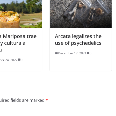
a Mariposa trae
Arcata legalizes the
y cultura a
use of psychedelics
a
December 12, 2021
0
er 24, 2022
0
ired fields are marked
*