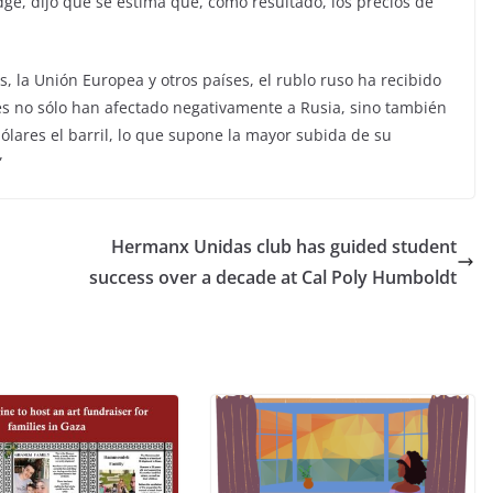
idge, dijo que se estima que, como resultado, los precios de
, la Unión Europea y otros países, el rublo ruso ha recibido
es no sólo han afectado negativamente a Rusia, sino también
ólares el barril, lo que supone la mayor subida de su
”
Hermanx Unidas club has guided student
success over a decade at Cal Poly Humboldt