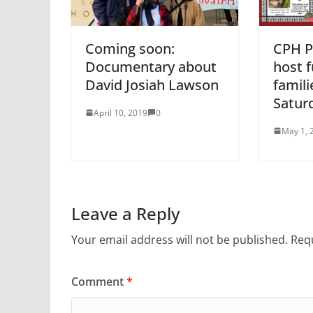
Coming soon:
CPH P
Documentary about
host f
David Josiah Lawson
famili
Satur
April 10, 2019
0
May 1, 
Leave a Reply
Your email address will not be published.
Requ
Comment
*