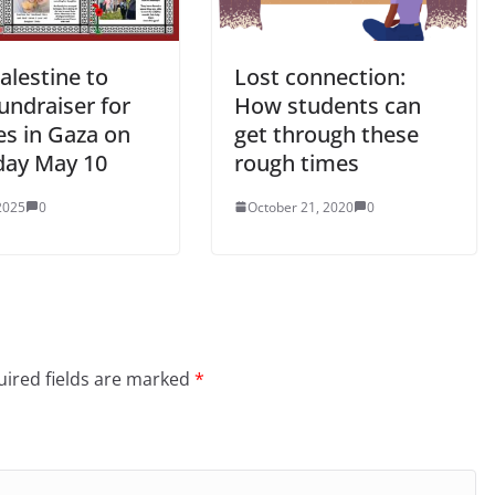
alestine to
Lost connection:
undraiser for
How students can
es in Gaza on
get through these
day May 10
rough times
2025
0
October 21, 2020
0
ired fields are marked
*