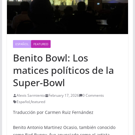
ESPAÑOL
FEATURED
Benito Bowl: Los
matices políticos de la
Super-Bowl
Alexis Sarmiento
February 17, 2026
0 Comments
Español
,
featured
Traducción por Carmen Ruiz Fernández
Benito Antonio Martinez Ocasio, también conocido
como Bad Bunny, fue anunciado como el artista